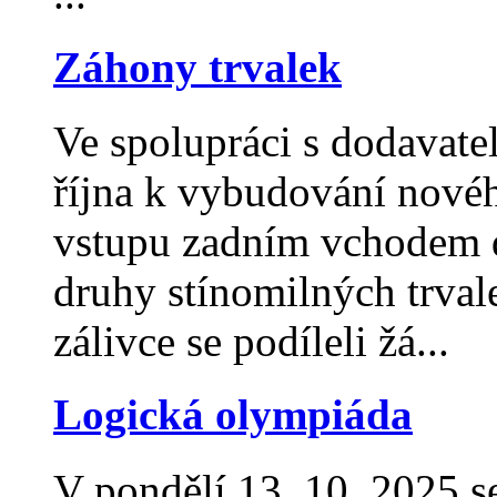
Záhony trvalek
Ve spolupráci s dodavat
října k vybudování nové
vstupu zadním vchodem do
druhy stínomilných trval
zálivce se podíleli žá...
Logická olympiáda
V pondělí 13. 10. 2025 se