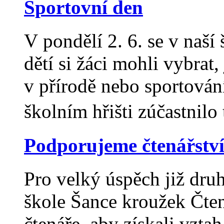
Sportovní den
V pondělí 2. 6. se v naší
dětí si žáci mohli vybrat,
v přírodě nebo sportován
školním hřišti zúčastnil
Podporujeme čtenářstv
Pro velký úspěch již dr
škole Šance kroužek Čtená
čtenáře, aby získali vzta