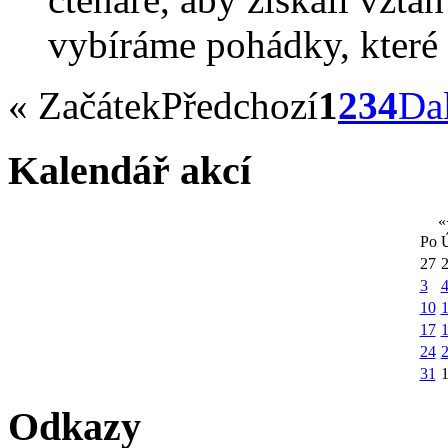
vybíráme pohádky, které 
«
Začátek
Předchozí
1
2
3
4
Dal
Kalendář akcí
«
Po
27
3
10
1
17
24
31
Odkazy