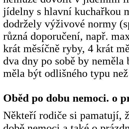
jídelny s hlavní kuchařkou mu
dodržely výživové normy (sp
různá doporučení, např. max
krát měsíčně ryby, 4 krát m
dva dny po sobě by neměla b
měla být odlišného typu než 
Oběd po dobu nemoci. o p
Někteří rodiče si pamatují, 
době nemoci a také o prázdni