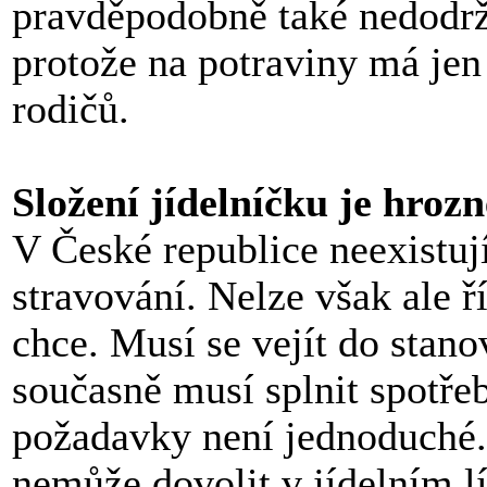
pravděpodobně také nedodrží 
protože na potraviny má jen 
rodičů.
Složení jídelníčku je hrozn
V České republice neexistuj
stravování. Nelze však ale ří
chce. Musí se vejít do stano
současně musí splnit spotře
požadavky není jednoduché. 
nemůže dovolit v jídelním l