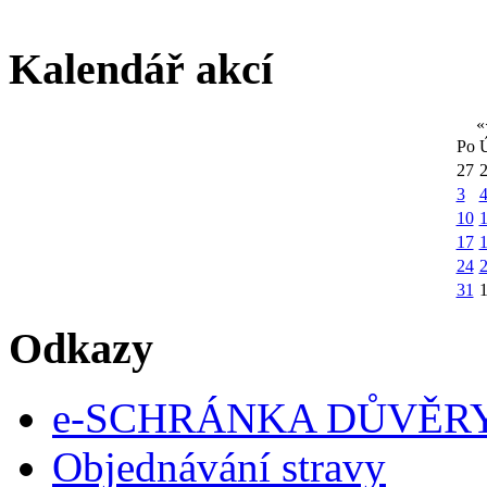
Kalendář akcí
«
Po
27
3
10
1
17
24
31
Odkazy
e-SCHRÁNKA DŮVĚR
Objednávání stravy