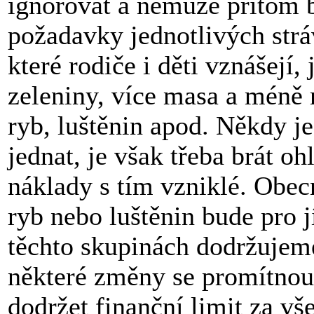
ignorovat a nemůže přitom b
požadavky jednotlivých strá
které rodiče i děti vznášejí
zeleniny, více masa a méně 
ryb, luštěnin apod. Někdy j
jednat, je však třeba brát oh
náklady s tím vzniklé. Obecn
ryb nebo luštěnin bude pro 
těchto skupinách dodržujeme
některé změny se promítnou 
dodržet finanční limit za vš