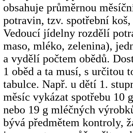
obsahuje průměrnou měsíční
potravin, tzv. spotřební koš,
Vedoucí jídelny rozdělí potr
maso, mléko, zelenina), jedn
a vydělí počtem obědů. Dost
1 oběd a ta musí, s určitou 
tabulce. Např. u dětí 1. stu
měsíc vykázat spotřebu 10 g
nebo 19 g mléčných výrobků
bývá předmětem kontroly, žá