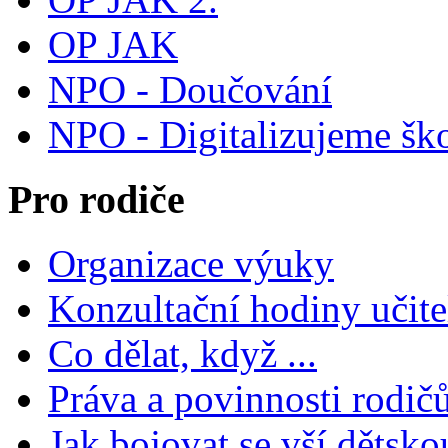
OP JAK
NPO - Doučování
NPO - Digitalizujeme šk
Pro rodiče
Organizace výuky
Konzultační hodiny učite
Co dělat, když ...
Práva a povinnosti rodič
Jak bojovat se vší dětsko