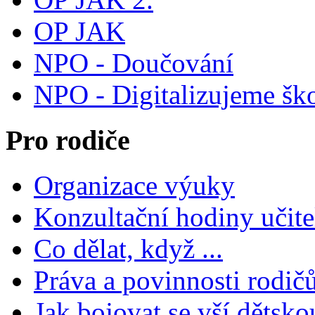
OP JAK
NPO - Doučování
NPO - Digitalizujeme šk
Pro rodiče
Organizace výuky
Konzultační hodiny učite
Co dělat, když ...
Práva a povinnosti rodič
Jak bojovat se vší dětsko