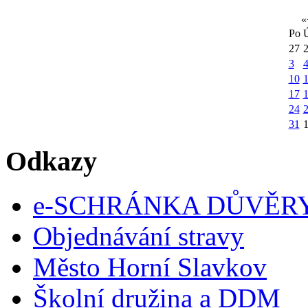
«
Po
27
3
10
1
17
24
31
Odkazy
e-SCHRÁNKA DŮVĚR
Objednávání stravy
Město Horní Slavkov
Školní družina a DDM