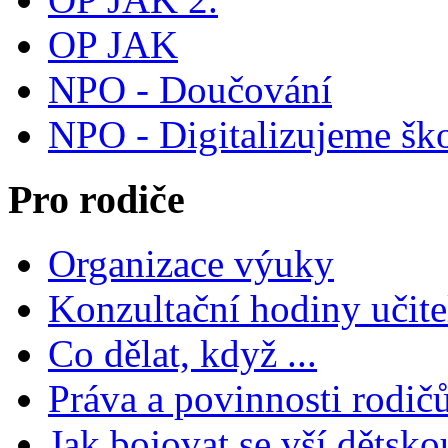
OP JAK
NPO - Doučování
NPO - Digitalizujeme šk
Pro rodiče
Organizace výuky
Konzultační hodiny učite
Co dělat, když ...
Práva a povinnosti rodič
Jak bojovat se vší dětsko