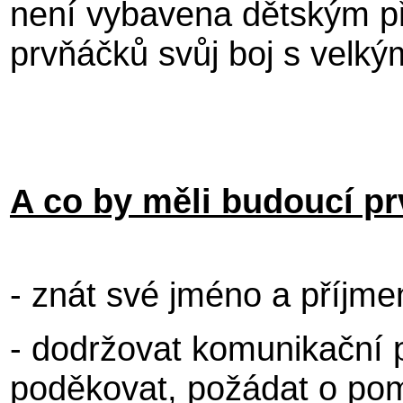
není vybavena dětským p
prvňáčků svůj boj s velký
A co by měli budoucí p
- znát své jméno a příjme
- dodržovat komunikační p
poděkovat, požádat o po