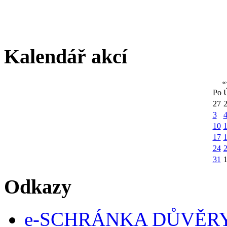
Kalendář akcí
«
Po
27
3
10
1
17
24
31
Odkazy
e-SCHRÁNKA DŮVĚR