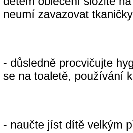
dětem oblečení složité n
neumí zavazovat tkaničky 
- důsledně procvičujte hy
se na toaletě,
používání k
- naučte jíst dítě velkým 