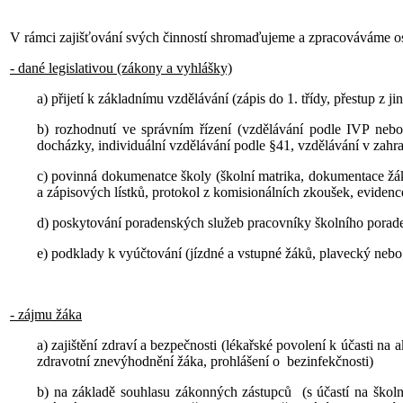
V rámci zajišťování svých činností shromaďujeme a zpracováváme os
- dané legislativou (zákony a vyhlášky)
a) přijetí k základnímu vzdělávání (zápis do 1. třídy, přestup z ji
b) rozhodnutí ve správním řízení (vzdělávání podle IVP neb
docházky, individuální vzdělávání podle §41, vzdělávání v zahra
c) povinná dokumenatce školy (školní matrika, dokumentace žák
a zápisových lístků, protokol z komisionálních zkoušek, evidenc
d) poskytování poradenských služeb pracovníky školního porad
e) podklady k vyúčtování (jízdné a vstupné žáků, plavecký nebo
- zájmu žáka
a) zajištění zdraví a bezpečnosti (lékařské povolení k účasti na
zdravotní znevýhodnění žáka, prohlášení o bezinfekčnosti)
b) na základě souhlasu zákonných zástupců (s účastí na škol