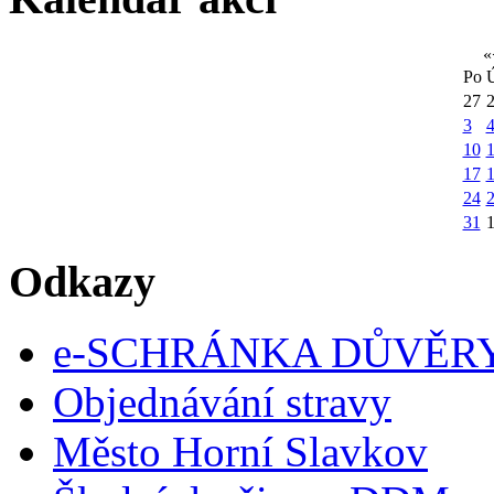
«
Po
27
3
10
1
17
24
31
Odkazy
e-SCHRÁNKA DŮVĚR
Objednávání stravy
Město Horní Slavkov