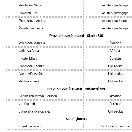
Peichlová Alena
Asistent pedagoga
Pokorná Eva
Asistent pedagoga
Pospíšilová Andrea
Asistent pedagoga
Žaludková Helga
Asistent pedagoga
Provozní zaměstnanci - Školní 786
Valentová Marcela
Školnice
Uhlířová Anna
Vrátná
Hroděj Milan
Údržbář
Konárová Zdeňka
Uklízečka
Noskovičová Jitka
Uklízečka
Pecková Iveta
Uklízečka
Provozní zaměstnanci - Poštovní 654
Schlossbauerová Gerlinda
školnice
Grošek Jiří
údržbář
Jirkovská Květoslava
Uklízečka
Školní jídelna
Tejralová Ivana
Vedoucí stravování