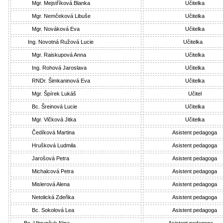
Mgr. Mejstříková Blanka
Učitelka
Mgr. Nemčeková Libuše
Učitelka
Mgr. Nováková Eva
Učitelka
Ing. Novotná Ružová Lucie
Učitelka
Mgr. Raiskupová Anna
Učitelka
Ing. Rohová Jaroslava
Učitelka
RNDr. Šimkaninová Eva
Učitelka
Mgr. Špírek Lukáš
Učitel
Bc. Šreinová Lucie
Učitelka
Mgr. Vlčková Jitka
Učitelka
Čedíková Martina
Asistent pedagoga
Hrušková Ludmila
Asistent pedagoga
Jarošová Petra
Asistent pedagoga
Michalcová Petra
Asistent pedagoga
Mislerová Alena
Asistent pedagoga
Netolická Zdeňka
Asistent pedagoga
Bc. Sokolová Lea
Asistent pedagoga
Bc. Uhrynčuk Nina
Asistent pedagoga