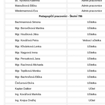
Bc. Nývltová Kateřina
Admin.pracovnice
Matoušková Eliška
Admin.pracovnice
Wiedemannová Eva
Admin.pracovnice
Pedagogičtí pracovníci - Školní 786
Bachmannová Simona
Učitelka
Mgr. Borovičková Martina
Učitelka
Mgr. Houšková Jitka
Učitelka
Mgr. Kovářová Petra
Vedoucí učitelka
Mgr. Křivánková Lenka
Učitelka
Mgr. Nagyová Irena
Učitelka
Mgr. Peroutková Jana
Učitelka
Mgr. Razímová Michaela
Učitelka
Mgr. Teplíková Monika
Učitelka
Mgr. Bachroňová Eliška
Učitelka
Činčurová Elvíra
Učitelka
Kaplan Dalibor
Učitel
Ing. Kovářová Markéta
Učitelka
Ing. Krejsa Ondřej
Učitel