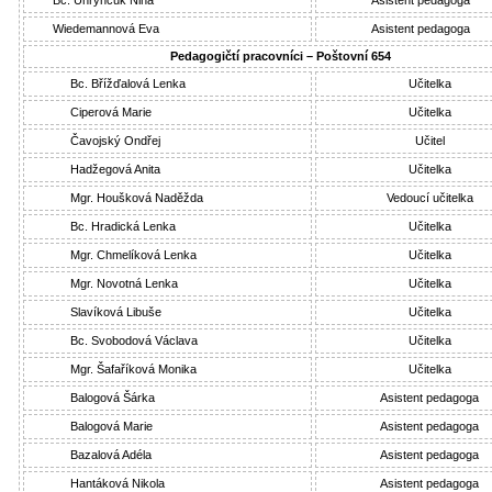
Wiedemannová Eva
Asistent pedagoga
Pedagogičtí pracovníci – Poštovní 654
Bc. Břížďalová Lenka
Učitelka
Ciperová Marie
Učitelka
Čavojský Ondřej
Učitel
Hadžegová Anita
Učitelka
Mgr. Houšková Naděžda
Vedoucí učitelka
Bc. Hradická Lenka
Učitelka
Mgr. Chmelíková Lenka
Učitelka
Mgr. Novotná Lenka
Učitelka
Slavíková Libuše
Učitelka
Bc. Svobodová Václava
Učitelka
Mgr. Šafaříková Monika
Učitelka
Balogová Šárka
Asistent pedagoga
Balogová Marie
Asistent pedagoga
Bazalová Adéla
Asistent pedagoga
Hantáková Nikola
Asistent pedagoga