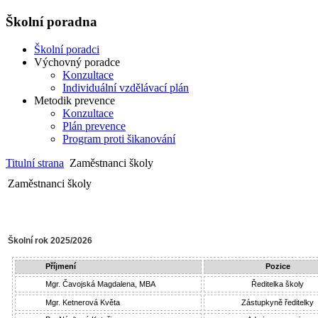
Školní poradna
Školní poradci
Výchovný poradce
Konzultace
Individuální vzdělávací plán
Metodik prevence
Konzultace
Plán prevence
Program proti šikanování
Titulní strana
Zaměstnanci školy
Zaměstnanci školy
Školní rok 2025/2026
Příjmení
Pozice
Mgr. Čavojská Magdalena, MBA
Ředitelka školy
Mgr. Ketnerová Květa
Zástupkyně ředitelky