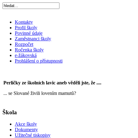
Kontakty
Profil školy
Povinné údaje
Zaměstnanci školy
Rozpočet
Ročenka školy
e-žákovská
Prohlášení o přístupnosti
Perličky ze školních lavic aneb věděli jste, že ....
... se Slované živili lovením mamutů?
Škola
Akce školy
Dokumenty
Užitečné tiskopisy