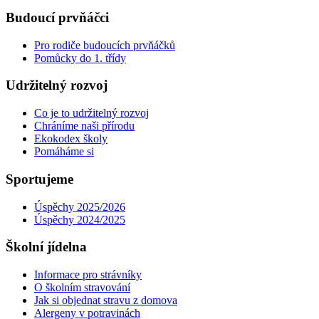
Budoucí prvňáčci
Pro rodiče budoucích prvňáčků
Pomůcky do 1. třídy
Udržitelný rozvoj
Co je to udržitelný rozvoj
Chráníme naši přírodu
Ekokodex školy
Pomáháme si
Sportujeme
Úspěchy 2025/2026
Úspěchy 2024/2025
Školní jídelna
Informace pro strávníky
O školním stravování
Jak si objednat stravu z domova
Alergeny v potravinách