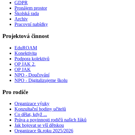
GDPR
Pronájem prostor
Školská rada
Archiv
Pracovní nabídky
Projektová činnost
EduROAM
Konektivita
Podpora kolektivů
OP JAK 2.
OP JAK
NPO - Doučování
NPO - Digitalizujeme školu
Pro rodiče
Organizace výuky
Konzultační hodiny učitelů
Co dělat, když ...
Práva a povinnosti rodičů našich žáků
Jak bojovat se vší dětskou
Organizace šk.roku 2025/2026