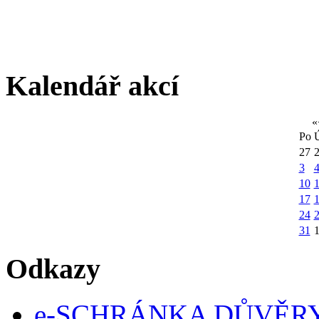
Kalendář akcí
«
Po
27
3
10
1
17
24
31
Odkazy
e-SCHRÁNKA DŮVĚR