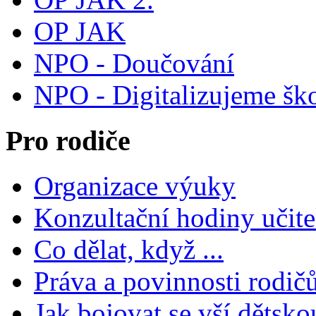
OP JAK
NPO - Doučování
NPO - Digitalizujeme šk
Pro rodiče
Organizace výuky
Konzultační hodiny učite
Co dělat, když ...
Práva a povinnosti rodič
Jak bojovat se vší dětsko