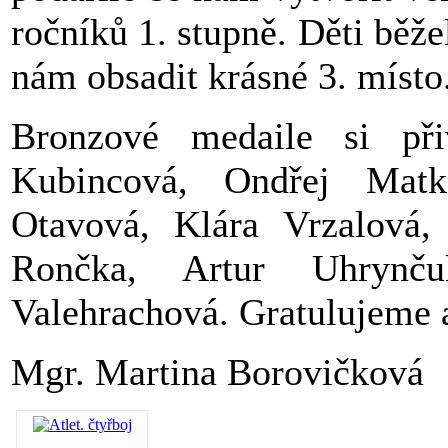
ročníků 1. stupně. Děti běže
nám obsadit krásné 3. místo
Bronzové medaile si při
Kubincová, Ondřej Matko
Otavová, Klára Vrzalová,
Rončka, Artur Uhrynč
Valehrachová. Gratulujeme a 
Mgr. Martina Borovičková