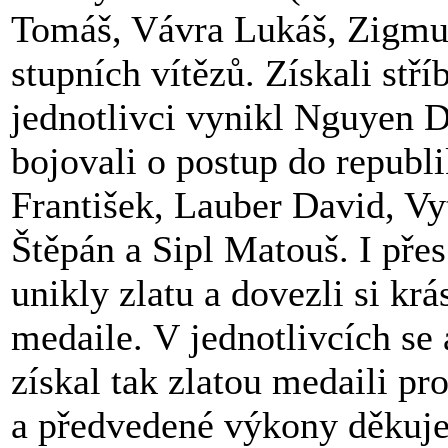
Tomáš, Vávra Lukáš, Zigmun
stupních vítězů. Získali stř
jednotlivci vynikl Nguyen Da
bojovali o postup do republ
František, Lauber David, Vyt
Štěpán a Sipl Matouš. I přes
unikly zlatu a dovezli si krá
medaile. V jednotlivcích se
získal tak zlatou medaili pro
a předvedené výkony děkuje