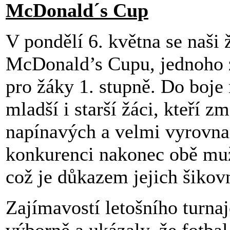
McDonald´s Cup
V pondělí 6. května se naši 
McDonald’s Cupu, jednoho z
pro žáky 1. stupně. Do boje
mladší i starší žáci, kteří z
napínavých a velmi vyrovna
konkurenci nakonec obě mužs
což je důkazem jejich šikovn
Zajímavostí letošního turnaj
výborně a ukázaly, že fotba