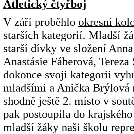
Atletický čtyřboj
V září proběhlo
okresní kol
starších kategorií. Mladší ž
starší dívky ve složení Ann
Anastásie Fáberová, Tereza
dokonce svoji kategorii vy
mladšími a Anička Brýlová 
shodně ještě 2. místo v sout
pak postoupila do krajského 
mladší žáky naši školu repr