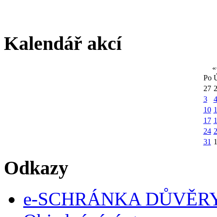
Kalendář akcí
«
Po
27
3
10
1
17
24
31
Odkazy
e-SCHRÁNKA DŮVĚR