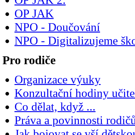
OP JAK
NPO - Doučování
NPO - Digitalizujeme šk
Pro rodiče
Organizace výuky
Konzultační hodiny učite
Co dělat, když ...
Práva a povinnosti rodič
Jak bojovat se vší dětsko