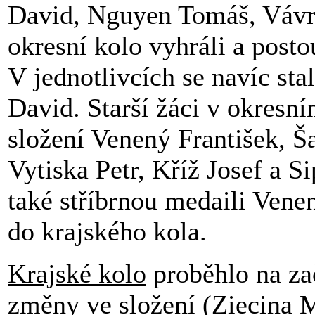
David, Nguyen Tomáš, Vávr
okresní kolo vyhráli a posto
V jednotlivcích se navíc st
David. Starší žáci v okresn
složení Venený František, Š
Vytiska Petr, Kříž Josef a S
také stříbrnou medaili Vene
do krajského kola.
Krajské kolo
proběhlo na zač
změny ve složení (Ziecina 