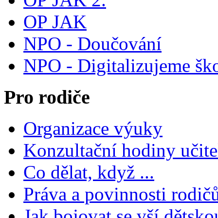
OP JAK
NPO - Doučování
NPO - Digitalizujeme šk
Pro rodiče
Organizace výuky
Konzultační hodiny učite
Co dělat, když ...
Práva a povinnosti rodič
Jak bojovat se vší dětsko