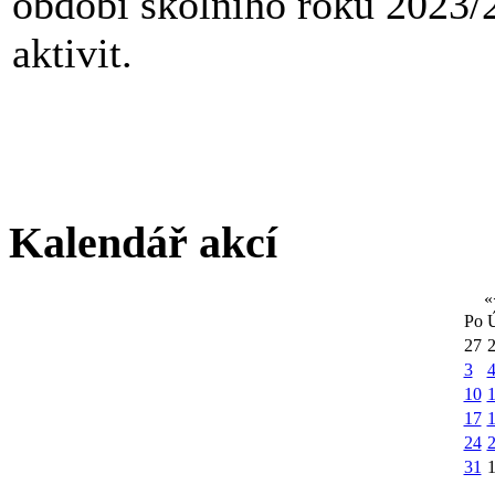
období školního roku 2023/2
aktivit.
Kalendář akcí
«
Po
27
3
10
1
17
24
31