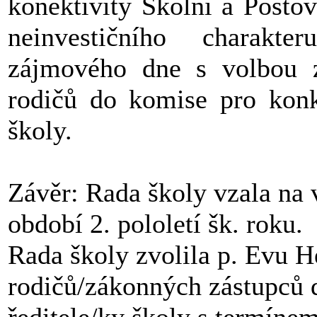
konektivity Školní a Pošto
neinvestičního charakt
zájmového dne s volbou z
rodičů do komise pro konku
školy.
Závěr: Rada školy vzala na 
období 2. pololetí šk. roku.
Rada školy zvolila p. Evu 
rodičů/zákonných zástupců d
ředitele/ky školy s termíne