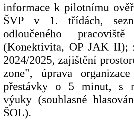
informace k pilotnímu ově
ŠVP v 1. třídách, sez
odloučeného pracovišt
(Konektivita, OP JAK II); 
2024/2025, zajištění prost
zone", úprava organizac
přestávky o 5 minut, s 
výuky (souhlasné hlasová
ŠOL).