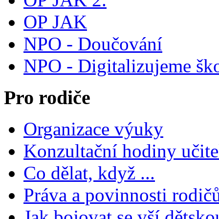
OP JAK
NPO - Doučování
NPO - Digitalizujeme šk
Pro rodiče
Organizace výuky
Konzultační hodiny učite
Co dělat, když ...
Práva a povinnosti rodič
Jak bojovat se vší dětsko