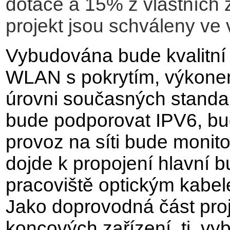
dotace a 15% z vlastních 
projekt jsou schváleny ve 
Vybudována bude kvalitní 
WLAN s pokrytím, výkone
úrovni současných standa
bude podporovat IPV6, bu
provoz na síti bude monit
dojde k propojení hlavní
pracoviště optickým kabe
Jako doprovodná část pro
koncových zařízení, tj. v