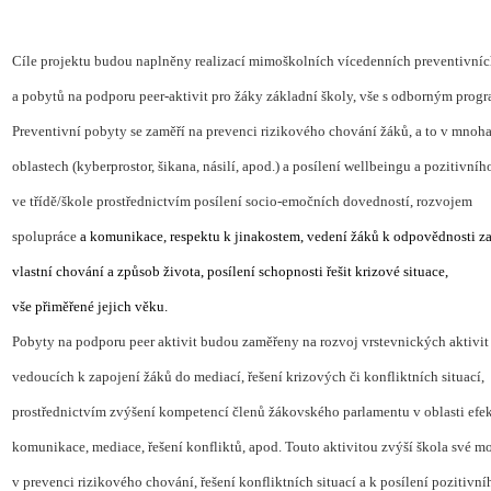
Cíle projektu budou naplněny realizací mimoškolních vícedenních preventivní
a pobytů na podporu peer-aktivit pro žáky základní školy, vše s odborným prog
Preventivní pobyty se zaměří na prevenci rizikového chování žáků, a to v mnoh
oblastech (kyberprostor, šikana, násilí, apod.) a posílení wellbeingu a pozitivníh
ve třídě/škole prostřednictvím posílení socio-emočních dovedností, rozvojem
spolupráce
a komunikace, respektu k jinakostem, vedení žáků k odpovědnosti z
vlastní chování
a způsob života, posílení schopnosti řešit krizové situace,
vše přiměřené
jejich věku.
Pobyty na podporu peer aktivit budou zaměřeny na rozvoj vrstevnických aktivit
vedoucích k zapojení žáků do mediací, řešení krizových či konfliktních situací,
prostřednictvím zvýšení kompetencí členů žákovského parlamentu v oblasti efek
komunikace, mediace, řešení konfliktů, apod. Touto aktivitou zvýší škola své m
v prevenci rizikového chování, řešení konfliktních situací a k posílení pozitivn