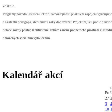
ve škole.
Programy povedou zkušení lektoři, samozřejmostí je aktivní zapojení vyučující
a asistentů pedagoga, kteří budou žáky doprovázet. Projekt zajistí, podle pravide
dotace,
rovný přístup k aktivitám i žákům z méně podnětného prostředí či z rodi
ohrožených
sociálním vyloučením.
Kalendář akcí
«
Po
27
3
10
1