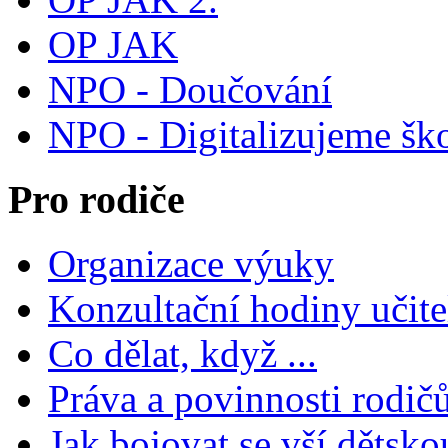
OP JAK
NPO - Doučování
NPO - Digitalizujeme šk
Pro rodiče
Organizace výuky
Konzultační hodiny učite
Co dělat, když ...
Práva a povinnosti rodič
Jak bojovat se vší dětsko