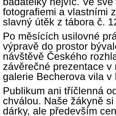
badatelky nejvíc. Ve sv
fotografiemi a vlastními 
slavný útěk z tábora č. 1
Po měsících usilovné pr
výpravě do prostor býva
návštěvě Českého rozhla
závěrečné prezentace v 
galerie Becherova vila v
Publikum ani tříčlenná od
chválou. Naše žákyně si
dárky, ale především ce