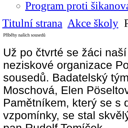
Program proti šikanov
Titulní strana
Akce školy
P
Příběhy našich sousedů
Už po čtvrté se žáci naší 
neziskové organizace Po
sousedů. Badatelský tým 
Moschová, Elen Pöseltov
Pamětníkem, který se s d
vzpomínky, se stal skvělý
pan Rudolf Tomíček.