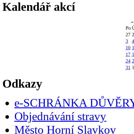
Kalendář akcí
«
Po
27
3
10
1
17
24
31
Odkazy
e-SCHRÁNKA DŮVĚR
Objednávání stravy
Město Horní Slavkov