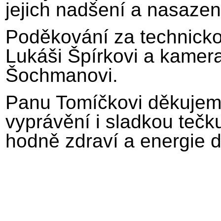
jejich nadšení a nasazení
Poděkování za technickou
Lukáši Špírkovi a kame
Šochmanovi.
Panu Tomíčkovi děkujem
vyprávění i sladkou teč
hodně zdraví a energie do