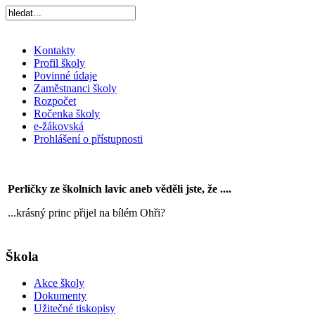
Kontakty
Profil školy
Povinné údaje
Zaměstnanci školy
Rozpočet
Ročenka školy
e-žákovská
Prohlášení o přístupnosti
Perličky ze školních lavic aneb věděli jste, že ....
...krásný princ přijel na bílém Ohři?
Škola
Akce školy
Dokumenty
Užitečné tiskopisy