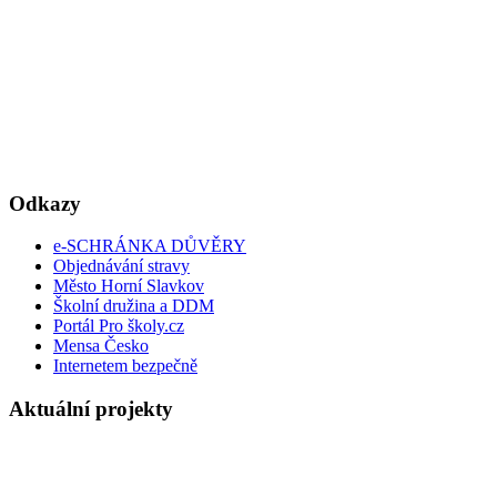
Odkazy
e-SCHRÁNKA DŮVĚRY
Objednávání stravy
Město Horní Slavkov
Školní družina a DDM
Portál Pro školy.cz
Mensa Česko
Internetem bezpečně
Aktuální projekty