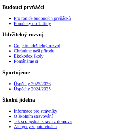
Budoucí prvňáčci
Pro rodiče budoucích prvňáčků
Pomůcky do 1. třídy
Udržitelný rozvoj
Co je to udržitelný rozvoj
Chráníme naši přírodu
Ekokodex školy
Pomáháme si
Sportujeme
Úspěchy 2025/2026
Úspěchy 2024/2025
Školní jídelna
Informace pro strávníky
O školním stravování
Jak si objednat stravu z domova
Alergeny v potravinách