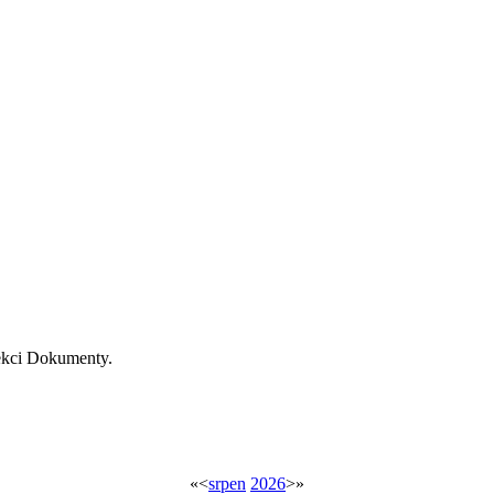
ekci Dokumenty.
«
<
srpen
2026
>
»