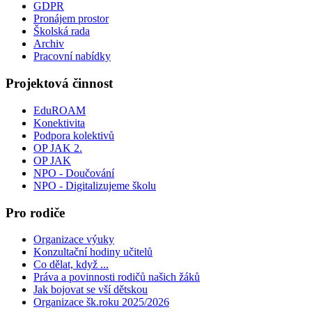
GDPR
Pronájem prostor
Školská rada
Archiv
Pracovní nabídky
Projektová činnost
EduROAM
Konektivita
Podpora kolektivů
OP JAK 2.
OP JAK
NPO - Doučování
NPO - Digitalizujeme školu
Pro rodiče
Organizace výuky
Konzultační hodiny učitelů
Co dělat, když ...
Práva a povinnosti rodičů našich žáků
Jak bojovat se vší dětskou
Organizace šk.roku 2025/2026