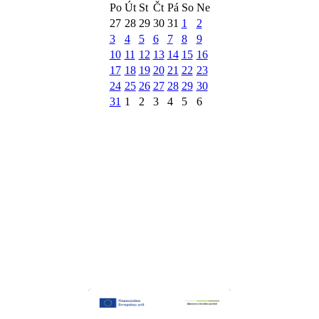
Po
Út
St
Čt
Pá
So
Ne
27
28
29
30
31
1
2
3
4
5
6
7
8
9
10
11
12
13
14
15
16
17
18
19
20
21
22
23
24
25
26
27
28
29
30
31
1
2
3
4
5
6