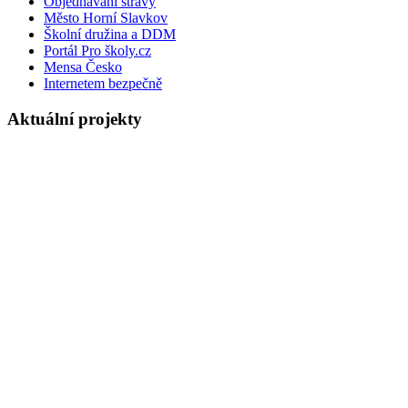
Objednávání stravy
Město Horní Slavkov
Školní družina a DDM
Portál Pro školy.cz
Mensa Česko
Internetem bezpečně
Aktuální projekty