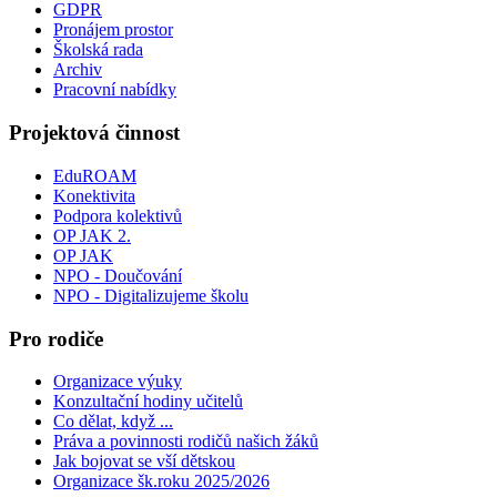
GDPR
Pronájem prostor
Školská rada
Archiv
Pracovní nabídky
Projektová činnost
EduROAM
Konektivita
Podpora kolektivů
OP JAK 2.
OP JAK
NPO - Doučování
NPO - Digitalizujeme školu
Pro rodiče
Organizace výuky
Konzultační hodiny učitelů
Co dělat, když ...
Práva a povinnosti rodičů našich žáků
Jak bojovat se vší dětskou
Organizace šk.roku 2025/2026