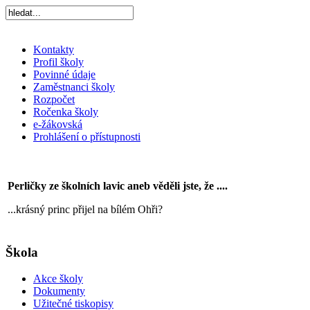
Kontakty
Profil školy
Povinné údaje
Zaměstnanci školy
Rozpočet
Ročenka školy
e-žákovská
Prohlášení o přístupnosti
Perličky ze školních lavic aneb věděli jste, že ....
...krásný princ přijel na bílém Ohři?
Škola
Akce školy
Dokumenty
Užitečné tiskopisy