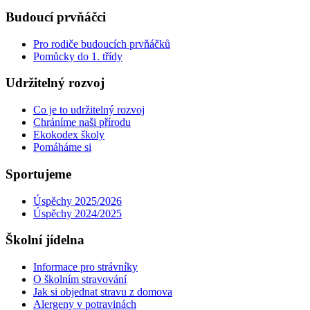
Budoucí prvňáčci
Pro rodiče budoucích prvňáčků
Pomůcky do 1. třídy
Udržitelný rozvoj
Co je to udržitelný rozvoj
Chráníme naši přírodu
Ekokodex školy
Pomáháme si
Sportujeme
Úspěchy 2025/2026
Úspěchy 2024/2025
Školní jídelna
Informace pro strávníky
O školním stravování
Jak si objednat stravu z domova
Alergeny v potravinách