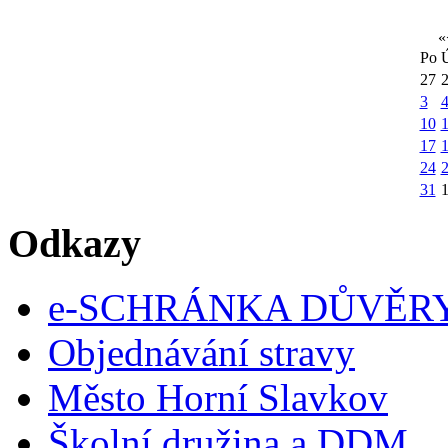
«
Po
27
3
10
1
17
24
31
Odkazy
e-SCHRÁNKA DŮVĚR
Objednávání stravy
Město Horní Slavkov
Školní družina a DDM