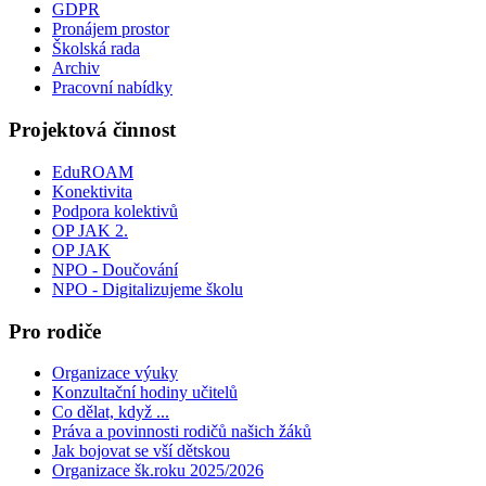
GDPR
Pronájem prostor
Školská rada
Archiv
Pracovní nabídky
Projektová činnost
EduROAM
Konektivita
Podpora kolektivů
OP JAK 2.
OP JAK
NPO - Doučování
NPO - Digitalizujeme školu
Pro rodiče
Organizace výuky
Konzultační hodiny učitelů
Co dělat, když ...
Práva a povinnosti rodičů našich žáků
Jak bojovat se vší dětskou
Organizace šk.roku 2025/2026