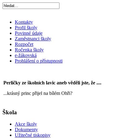
Kontakty
Profil školy
Povinné údaje
Zaměstnanci školy
Rozpočet
Ročenka školy
e-žákovská
Prohlášení o přístupnosti
Perličky ze školních lavic aneb věděli jste, že ....
...krásný princ přijel na bílém Ohři?
Škola
Akce školy
Dokumenty
Užitečné tiskopisy