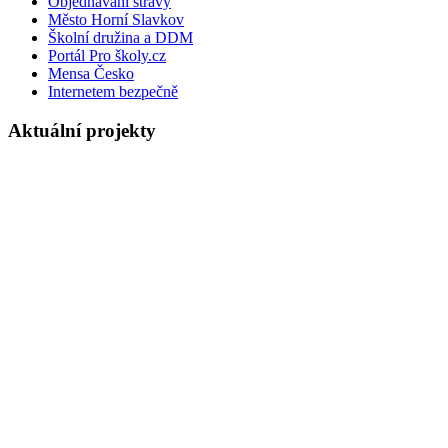
Objednávání stravy
Město Horní Slavkov
Školní družina a DDM
Portál Pro školy.cz
Mensa Česko
Internetem bezpečně
Aktuální projekty