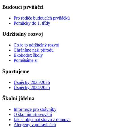
Budoucí prvňáčci
Pro rodiče budoucích prvňáčků
Pomůcky do 1. třídy
Udržitelný rozvoj
Co je to udržitelný rozvoj
Chráníme naši přírodu
Ekokodex školy
Pomáháme si
Sportujeme
Úspěchy 2025/2026
Úspěchy 2024/2025
Školní jídelna
Informace pro strávníky
O školním stravování
Jak si objednat stravu z domova
Alergeny v potravinách