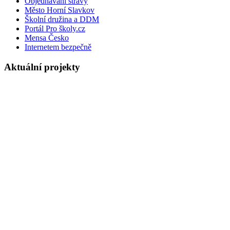
Objednávání stravy
Město Horní Slavkov
Školní družina a DDM
Portál Pro školy.cz
Mensa Česko
Internetem bezpečně
Aktuální projekty