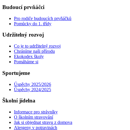
Budoucí prvňáčci
Pro rodiče budoucích prvňáčků
Pomůcky do 1. třídy
Udržitelný rozvoj
Co je to udržitelný rozvoj
Chráníme naši přírodu
Ekokodex školy
Pomáháme si
Sportujeme
Úspěchy 2025/2026
Úspěchy 2024/2025
Školní jídelna
Informace pro strávníky
O školním stravování
Jak si objednat stravu z domova
Alergeny v potravinách