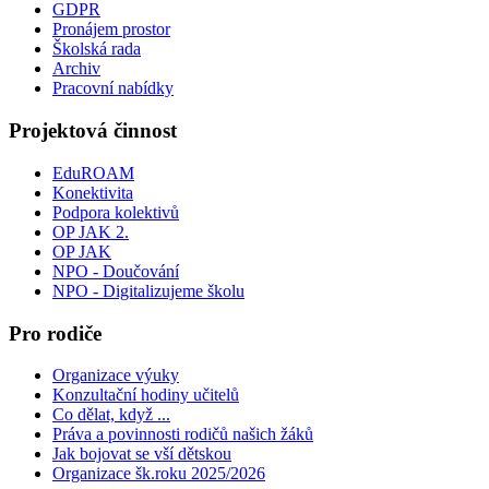
GDPR
Pronájem prostor
Školská rada
Archiv
Pracovní nabídky
Projektová činnost
EduROAM
Konektivita
Podpora kolektivů
OP JAK 2.
OP JAK
NPO - Doučování
NPO - Digitalizujeme školu
Pro rodiče
Organizace výuky
Konzultační hodiny učitelů
Co dělat, když ...
Práva a povinnosti rodičů našich žáků
Jak bojovat se vší dětskou
Organizace šk.roku 2025/2026