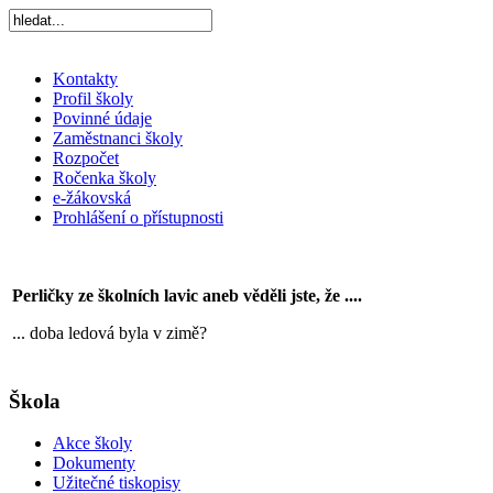
Kontakty
Profil školy
Povinné údaje
Zaměstnanci školy
Rozpočet
Ročenka školy
e-žákovská
Prohlášení o přístupnosti
Perličky ze školních lavic aneb věděli jste, že ....
... doba ledová byla v zimě?
Škola
Akce školy
Dokumenty
Užitečné tiskopisy