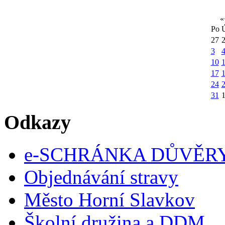
«
Po
27
3
10
1
17
24
31
Odkazy
e-SCHRÁNKA DŮVĚR
Objednávání stravy
Město Horní Slavkov
Školní družina a DDM