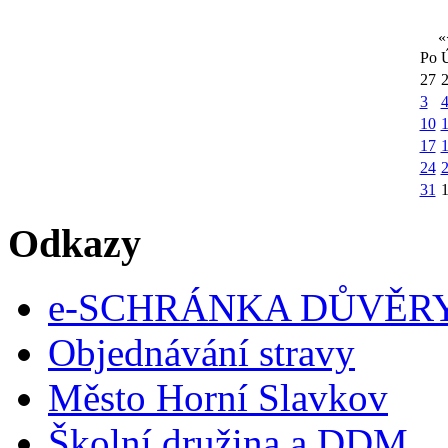
«
Po
27
3
10
1
17
24
31
Odkazy
e-SCHRÁNKA DŮVĚR
Objednávání stravy
Město Horní Slavkov
Školní družina a DDM