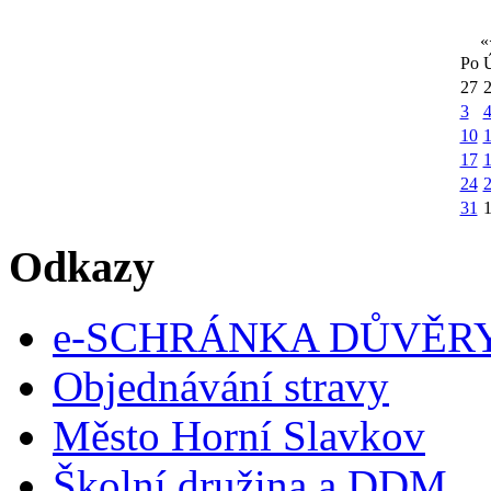
«
Po
27
3
10
1
17
24
31
Odkazy
e-SCHRÁNKA DŮVĚR
Objednávání stravy
Město Horní Slavkov
Školní družina a DDM