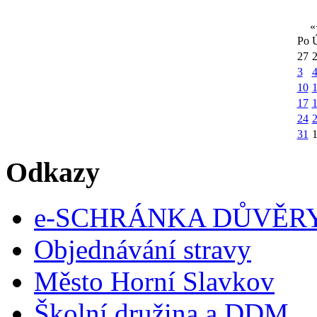
«
Po
27
3
10
1
17
24
31
Odkazy
e-SCHRÁNKA DŮVĚR
Objednávání stravy
Město Horní Slavkov
Školní družina a DDM