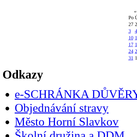
«
Po
27
3
10
1
17
24
31
Odkazy
e-SCHRÁNKA DŮVĚR
Objednávání stravy
Město Horní Slavkov
Školní družina a DDM