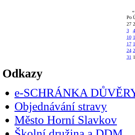
«
Po
27
3
10
1
17
24
31
Odkazy
e-SCHRÁNKA DŮVĚR
Objednávání stravy
Město Horní Slavkov
Školní družina a DDM