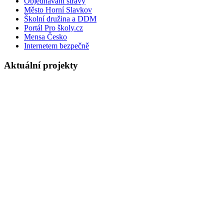
Objednávání stravy
Město Horní Slavkov
Školní družina a DDM
Portál Pro školy.cz
Mensa Česko
Internetem bezpečně
Aktuální projekty