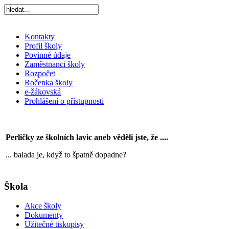
Kontakty
Profil školy
Povinné údaje
Zaměstnanci školy
Rozpočet
Ročenka školy
e-žákovská
Prohlášení o přístupnosti
Perličky ze školních lavic aneb věděli jste, že ....
... balada je, když to špatně dopadne?
Škola
Akce školy
Dokumenty
Užitečné tiskopisy