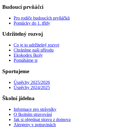
Budoucí prvňáčci
Pro rodiče budoucích prvňáčků
Pomůcky do 1. třídy
Udržitelný rozvoj
Co je to udržitelný rozvoj
Chráníme naši přírodu
Ekokodex školy
Pomáháme si
Sportujeme
Úspěchy 2025/2026
Úspěchy 2024/2025
Školní jídelna
Informace pro strávníky
O školním stravování
Jak si objednat stravu z domova
Alergeny v potravinách