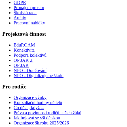
GDPR
Pronájem prostor
Školská rada
Archiv
Pracovní nabídky
Projektová činnost
EduROAM
Konektivita
Podpora kolektivů
OP JAK 2.
OP JAK
NPO - Doučování
NPO - Digitalizujeme školu
Pro rodiče
Organizace výuky
Konzultační hodiny učitelů
Co dělat, když ...
Práva a povinnosti rodičů našich žáků
Jak bojovat se vší dětskou
Organizace šk.roku 2025/2026