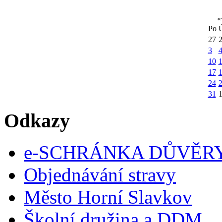
«
Po
27
3
10
1
17
24
31
Odkazy
e-SCHRÁNKA DŮVĚR
Objednávání stravy
Město Horní Slavkov
Školní družina a DDM