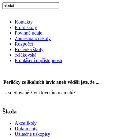
Kontakty
Profil školy
Povinné údaje
Zaměstnanci školy
Rozpočet
Ročenka školy
e-žákovská
Prohlášení o přístupnosti
Perličky ze školních lavic aneb věděli jste, že ....
... se Slované živili lovením mamutů?
Škola
Akce školy
Dokumenty
Užitečné tiskopisy