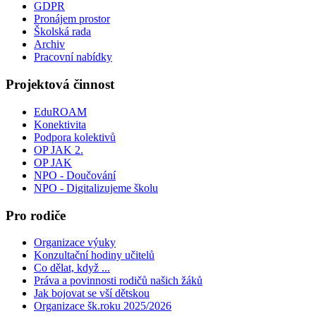
GDPR
Pronájem prostor
Školská rada
Archiv
Pracovní nabídky
Projektová činnost
EduROAM
Konektivita
Podpora kolektivů
OP JAK 2.
OP JAK
NPO - Doučování
NPO - Digitalizujeme školu
Pro rodiče
Organizace výuky
Konzultační hodiny učitelů
Co dělat, když ...
Práva a povinnosti rodičů našich žáků
Jak bojovat se vší dětskou
Organizace šk.roku 2025/2026