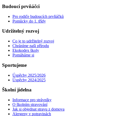
Budoucí prvňáčci
Pro rodiče budoucích prvňáčků
Pomůcky do 1. třídy
Udržitelný rozvoj
Co je to udržitelný rozvoj
Chráníme naši přírodu
Ekokodex školy
Pomáháme si
Sportujeme
Úspěchy 2025/2026
Úspěchy 2024/2025
Školní jídelna
Informace pro strávníky
O školním stravování
Jak si objednat stravu z domova
Alergeny v potravinách