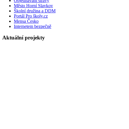
Objednávání stravy
Město Horní Slavkov
Školní družina a DDM
Portál Pro školy.cz
Mensa Česko
Internetem bezpečně
Aktuální projekty