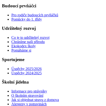
Budoucí prvňáčci
Pro rodiče budoucích prvňáčků
Pomůcky do 1. třídy
Udržitelný rozvoj
Co je to udržitelný rozvoj
Chráníme naši přírodu
Ekokodex školy
Pomáháme si
Sportujeme
Úspěchy 2025/2026
Úspěchy 2024/2025
Školní jídelna
Informace pro strávníky
O školním stravování
Jak si objednat stravu z domova
Alergeny v potravinách