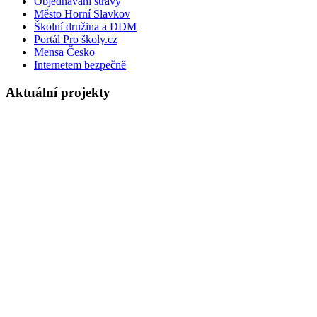
Objednávání stravy
Město Horní Slavkov
Školní družina a DDM
Portál Pro školy.cz
Mensa Česko
Internetem bezpečně
Aktuální projekty