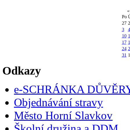
«
Po
27
3
10
1
17
24
31
Odkazy
e-SCHRÁNKA DŮVĚR
Objednávání stravy
Město Horní Slavkov
Školní družina a DDM