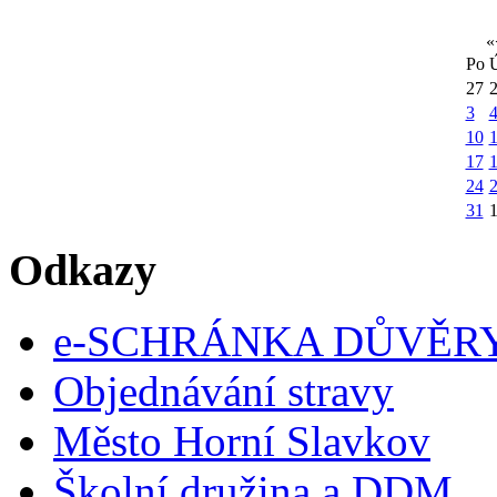
«
Po
27
3
10
1
17
24
31
Odkazy
e-SCHRÁNKA DŮVĚR
Objednávání stravy
Město Horní Slavkov
Školní družina a DDM