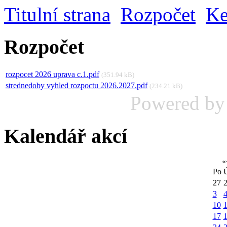
Titulní strana
Rozpočet
Ke
Rozpočet
rozpocet 2026 uprava c.1.pdf
(351.94 kB)
strednedoby vyhled rozpoctu 2026.2027.pdf
(234.21 kB)
Powered b
Kalendář akcí
«
Po
27
3
10
1
17